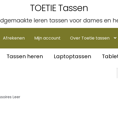
TOETIE Tassen
dgemaakte leren tassen voor dames en h
Afrekenen
Mijn account
Over Toetie tassen
Tassen heren
Laptoptassen
Table
soires Leer