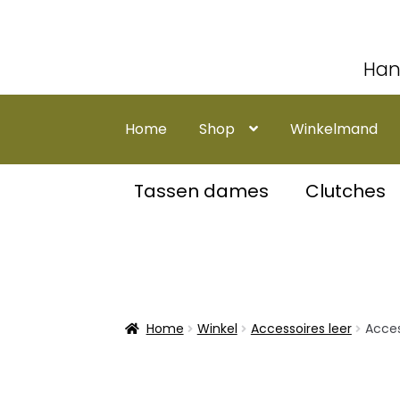
Han
Ga
Ga
door
naar
Home
Shop
Winkelmand
naar
de
navigatie
inhoud
Tassen dames
Clutches
Home
Winkel
Accessoires leer
Acces