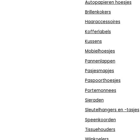
Autopapieren hoesjes
Brillenkokers
Haaraccessoires
Kofferlabels
Kussens
Mobielhoesjes
Pannenlappen
Pasjesmapjes
Paspoorthoesjes
Portemonnees
Sieraden
Sleutelhangers en -tasjes
Speenkoorden
Tissuehouders
Wijnkoelers