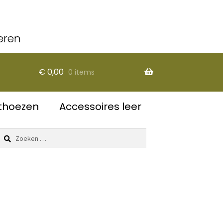
eren
€
0,00
0 items
thoezen
Accessoires leer
Zoeken
naar: