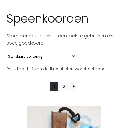
Laptoptassen
Speenkoorden
Tablethoezen
Stoere leren speenkoorden, ook te gebruiken als
Subme
Accessoires leer
speelgoedkoord.
uitvou
Autopapieren hoesjes
Brillenkokers
Resultaat 1–9 van de 11 resultaten wordt getoond
Etuis/Make-up tasjes
1
2
Kussens
Mobielhoesjes