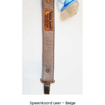
Pannenlappen
Pasjesmapjes
Paspoorthoesjes
Portemonnees
Sieraden
Sleutelhangers en -tasjes
Speenkoorden
Toilettassen
Winkelmand
Speenkoord Leer – Beige