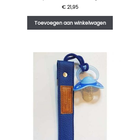
€
21,95
Afrekenen
Toevoegen aan winkelwagen
Mijn account
Subme
Over Toetie tassen
uitvou