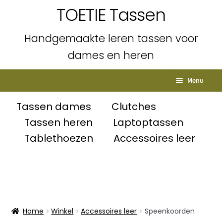
TOETIE Tassen
Handgemaakte leren tassen voor
dames en heren
Ga
Ga
Menu
door
naar
naar
de
Home
Tassen dames
Clutches
navigatie
inhoud
Tassen heren
Laptoptassen
Subme
Shop
Tablethoezen
Accessoires leer
uitvou
Tassen dames
Tassen heren
Clutches
Home
Winkel
Accessoires leer
Speenkoorden