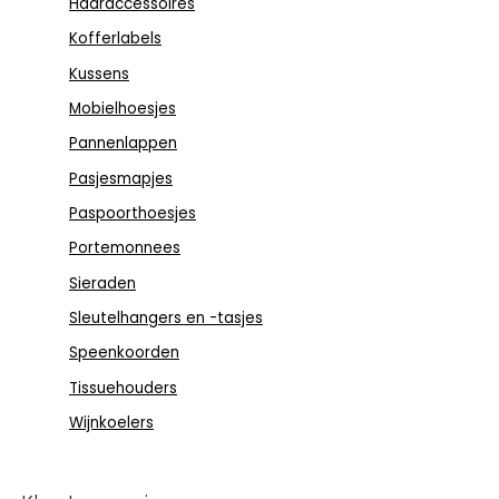
Haaraccessoires
Kofferlabels
Kussens
Mobielhoesjes
Pannenlappen
Pasjesmapjes
Paspoorthoesjes
Portemonnees
Sieraden
Sleutelhangers en -tasjes
Speenkoorden
Tissuehouders
Wijnkoelers