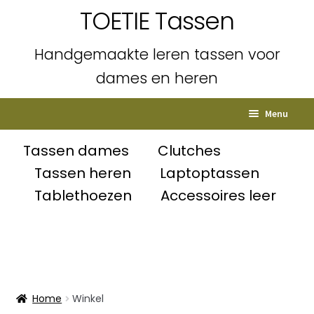
TOETIE Tassen
Handgemaakte leren tassen voor
dames en heren
Ga
Ga
Menu
door
naar
naar
de
Home
Tassen dames
Clutches
navigatie
inhoud
Tassen heren
Laptoptassen
Subme
Shop
Tablethoezen
Accessoires leer
uitvou
Winkelmand
Afrekenen
Mijn account
Home
Winkel