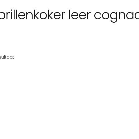
brillenkoker leer cogna
sultaat