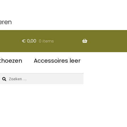
eren
€
0,00
0 items
thoezen
Accessoires leer
Zoeken
naar: