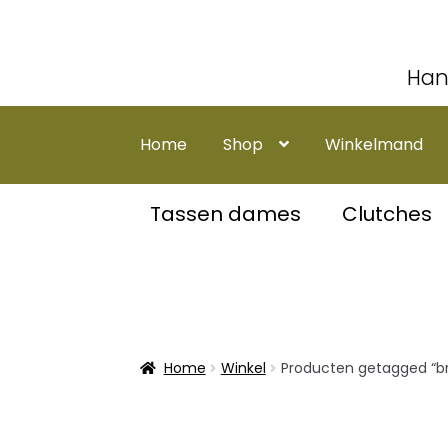
Han
Ga
Ga
door
naar
Home
Shop
Winkelmand
naar
de
navigatie
inhoud
Tassen dames
Clutches
Home
Winkel
Producten getagged “bri