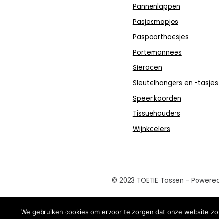
Pannenlappen
Pasjesmapjes
Paspoorthoesjes
Portemonnees
Sieraden
Sleutelhangers en -tasjes
Speenkoorden
Tissuehouders
Wijnkoelers
© 2023 TOETIE Tassen - Powere
We gebruiken cookies om ervoor te zorgen dat onze website zo s