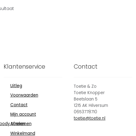
sultaat
Klantenservice
Contact
Uitleg
Toetie & Zo
Toetie Knopper
Voorwaarden
Beetslaan 5
Contact
1215 AK Hilversum
0653778710
Mijn account
toetie@toetie.nl
body tassen
Afrekenen
Winkelmand