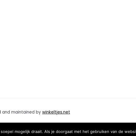
d and maintained by
winkeltjes.net
oepel mogelijk draait. Als je doorgaat met het gebruiken van de websi