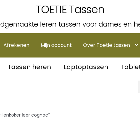
TOETIE Tassen
dgemaakte leren tassen voor dames en h
Afrekenen
Mijn account
Over Toetie tassen
Tassen heren
Laptoptassen
Table
llenkoker leer cognac”