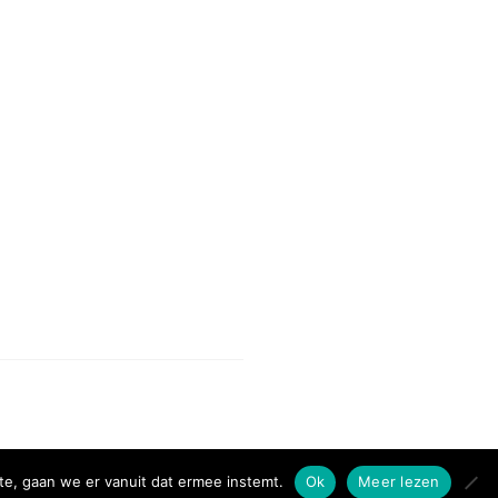
te, gaan we er vanuit dat ermee instemt.
Ok
Meer lezen