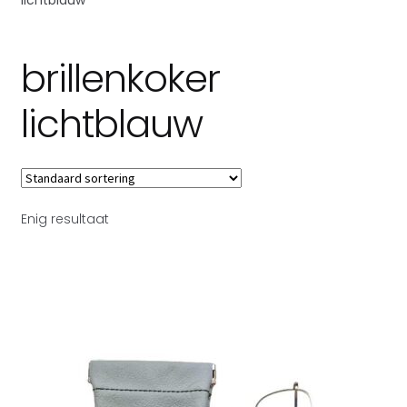
Subme
Over Toetie tassen
uitvou
brillenkoker
lichtblauw
Enig resultaat