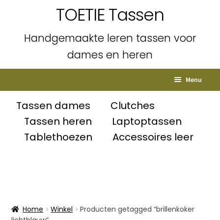
TOETIE Tassen
Handgemaakte leren tassen voor
dames en heren
Ga
Ga
Menu
door
naar
naar
de
Home
Tassen dames
Clutches
navigatie
inhoud
Tassen heren
Laptoptassen
Subme
Shop
Tablethoezen
Accessoires leer
uitvou
Winkelmand
Afrekenen
Mijn account
Home
Winkel
Producten getagged “brillenkoker
lichtblauw”