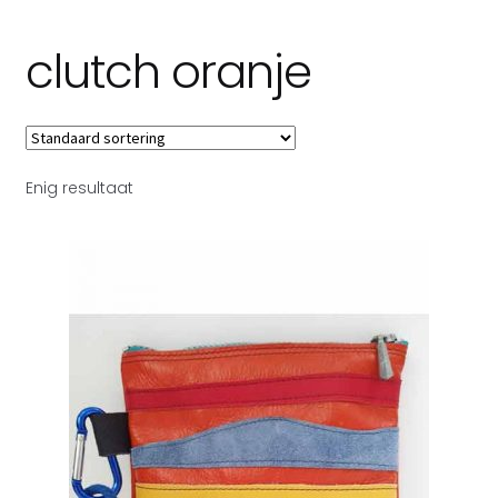
Subme
Over Toetie tassen
clutch oranje
uitvou
Enig resultaat