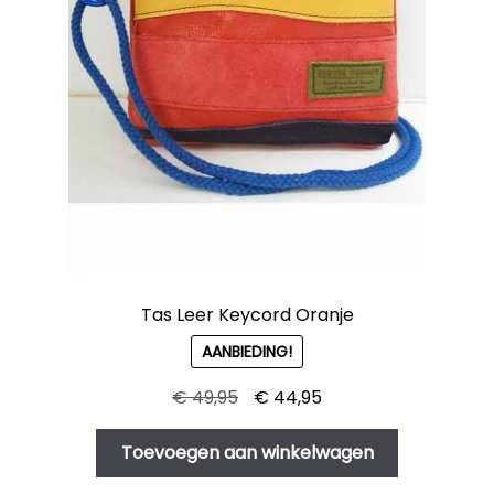
Tas Leer Keycord Oranje
AANBIEDING!
Oorspronkelijke
Huidige
€
49,95
€
44,95
prijs
prijs
was:
is:
Toevoegen aan winkelwagen
€ 49,95.
€ 44,95.