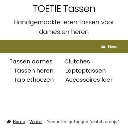
TOETIE Tassen
Handgemaakte leren tassen voor
dames en heren
Ga
Ga
Menu
door
naar
naar
de
Home
Tassen dames
Clutches
navigatie
inhoud
Tassen heren
Laptoptassen
Subme
Shop
Tablethoezen
Accessoires leer
uitvou
Winkelmand
Afrekenen
Mijn account
Home
Winkel
Producten getagged “clutch oranje”