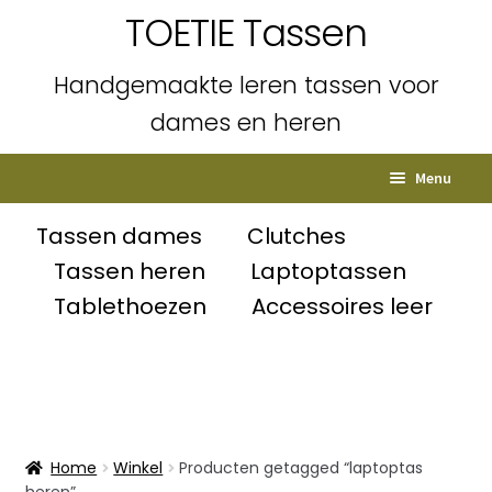
TOETIE Tassen
Handgemaakte leren tassen voor
dames en heren
Ga
Ga
Menu
door
naar
naar
de
Home
Tassen dames
Clutches
navigatie
inhoud
Tassen heren
Laptoptassen
Subme
Shop
Tablethoezen
Accessoires leer
uitvou
Winkelmand
Afrekenen
Mijn account
Home
Winkel
Producten getagged “laptoptas
heren”