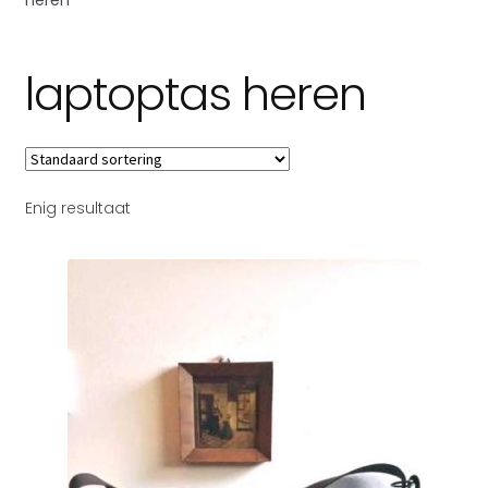
Subme
Over Toetie tassen
uitvou
laptoptas heren
Enig resultaat