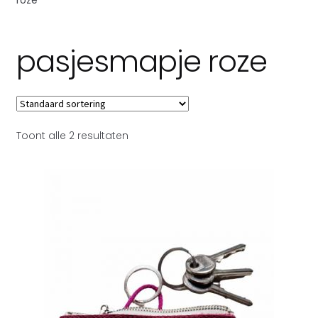
Subme
Over Toetie tassen
uitvou
pasjesmapje roze
Toont alle 2 resultaten