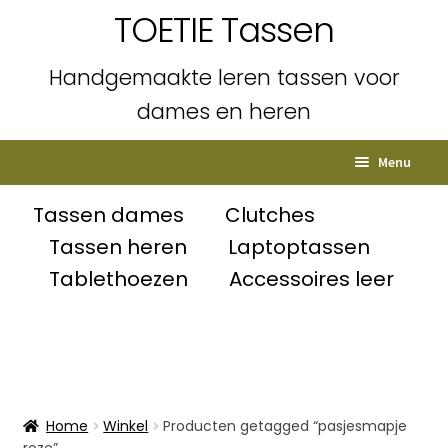
TOETIE Tassen
Handgemaakte leren tassen voor
dames en heren
Ga
Ga
Menu
door
naar
naar
de
Home
Tassen dames
Clutches
navigatie
inhoud
Tassen heren
Laptoptassen
Subme
Shop
Tablethoezen
Accessoires leer
uitvou
Winkelmand
Afrekenen
Mijn account
Home
Winkel
Producten getagged “pasjesmapje
roze”