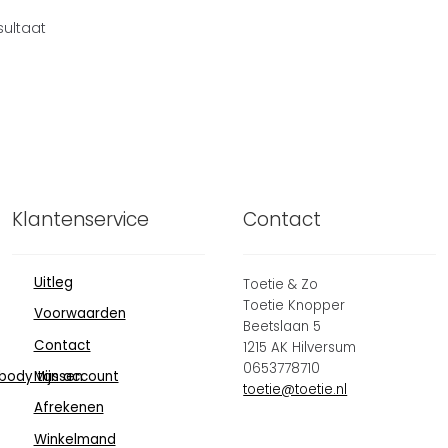
sultaat
Klantenservice
Contact
Uitleg
Toetie & Zo
Toetie Knopper
Voorwaarden
Beetslaan 5
Contact
1215 AK Hilversum
0653778710
body tassen
Mijn account
toetie@toetie.nl
Afrekenen
Winkelmand