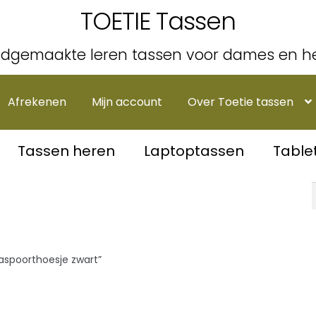
TOETIE Tassen
dgemaakte leren tassen voor dames en h
Afrekenen
Mijn account
Over Toetie tassen
Tassen heren
Laptoptassen
Table
spoorthoesje zwart”