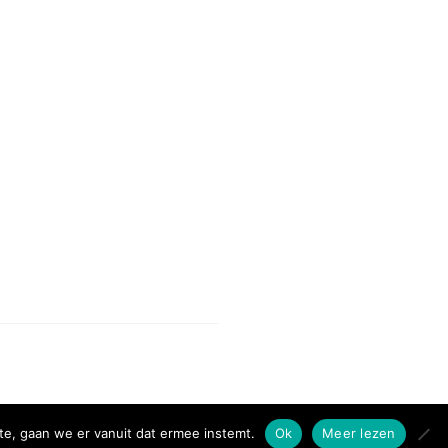
te, gaan we er vanuit dat ermee instemt.
Ok
Meer lezen