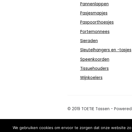
Pannenlappen
Pasjesmapjes
Paspoorthoesjes
Portemonnees
Sieraden
Sleutelhangers en -tasjes
Speenkoorden
Tissuehouders
Wijnkoelers
© 2019 TOETIE Tassen - Powere
We gebruiken cookies om ervoor te zorgen dat onze website zo s