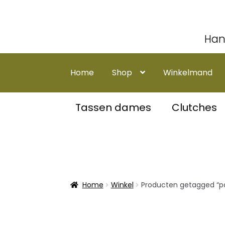
Han
Ga
Ga
door
naar
Home
Shop
Winkelmand
naar
de
navigatie
inhoud
Tassen dames
Clutches
Home
Winkel
Producten getagged “pa