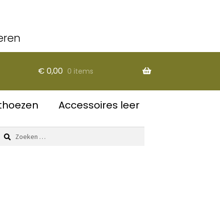
eren
€
0,00
0 items
thoezen
Accessoires leer
Zoeken
naar: