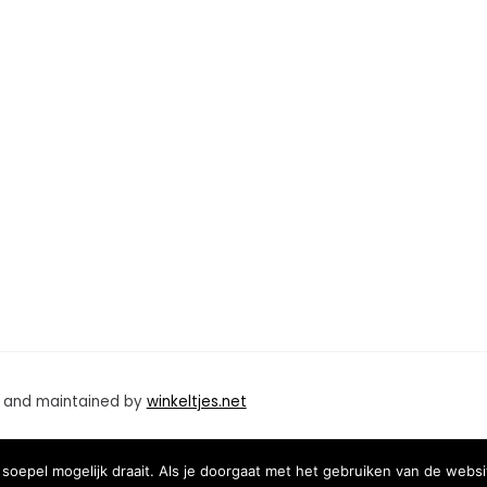
d and maintained by
winkeltjes.net
oepel mogelijk draait. Als je doorgaat met het gebruiken van de websi