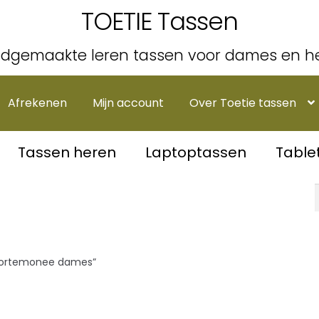
TOETIE Tassen
dgemaakte leren tassen voor dames en h
Afrekenen
Mijn account
Over Toetie tassen
Tassen heren
Laptoptassen
Table
portemonee dames”