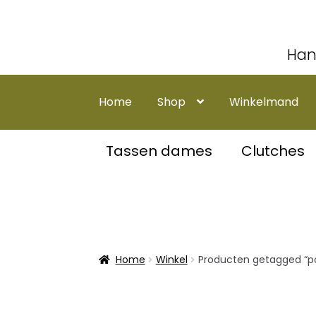
Han
Ga
Ga
door
naar
Home
Shop
Winkelmand
naar
de
navigatie
inhoud
Tassen dames
Clutches
Home
Winkel
Producten getagged “