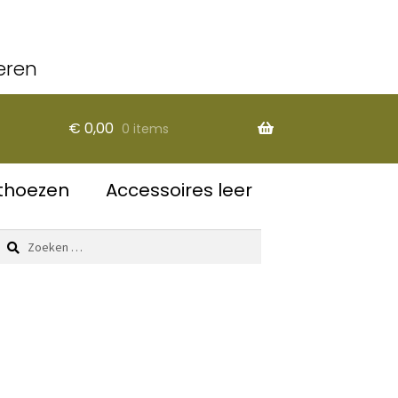
eren
€
0,00
0 items
thoezen
Accessoires leer
Zoeken
naar: