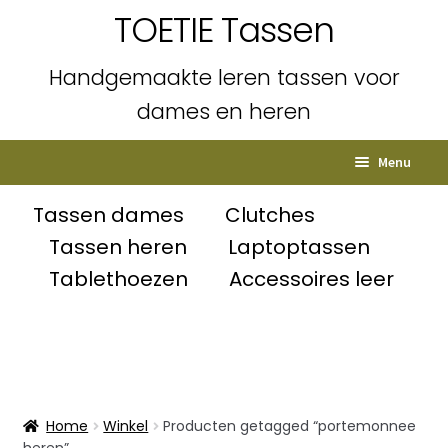
TOETIE Tassen
Handgemaakte leren tassen voor
dames en heren
Ga
Ga
Menu
door
naar
naar
de
Home
Tassen dames
Clutches
navigatie
inhoud
Tassen heren
Laptoptassen
Subme
Shop
Tablethoezen
Accessoires leer
uitvou
Winkelmand
Afrekenen
Mijn account
Home
Winkel
Producten getagged “portemonnee
heren”