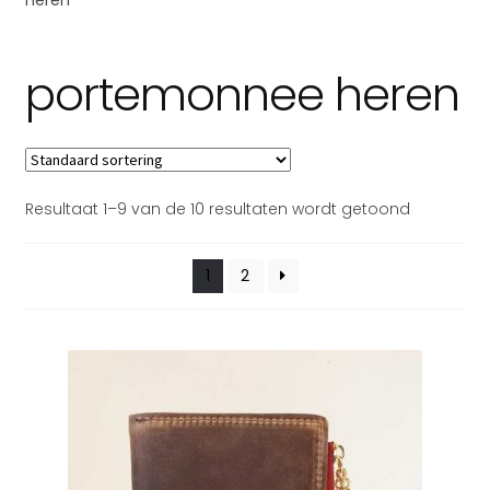
Subme
Over Toetie tassen
uitvou
portemonnee heren
Resultaat 1–9 van de 10 resultaten wordt getoond
1
2