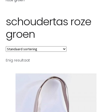
Subme
Over Toetie tassen
uitvou
schoudertas roze
groen
Enig resultaat