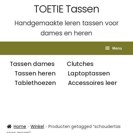
TOETIE Tassen
Handgemaakte leren tassen voor
dames en heren
Ga
Ga
Menu
door
naar
naar
de
Home
Tassen dames
Clutches
navigatie
inhoud
Tassen heren
Laptoptassen
Subme
Shop
Tablethoezen
Accessoires leer
uitvou
Winkelmand
Afrekenen
Mijn account
Home
Winkel
Producten getagged “schoudertas
roze groen”