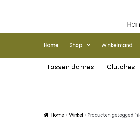
Han
Ga
Ga
door
naar
Home
Shop
Winkelmand
naar
de
navigatie
inhoud
Tassen dames
Clutches
Home
Winkel
Producten getagged “sle