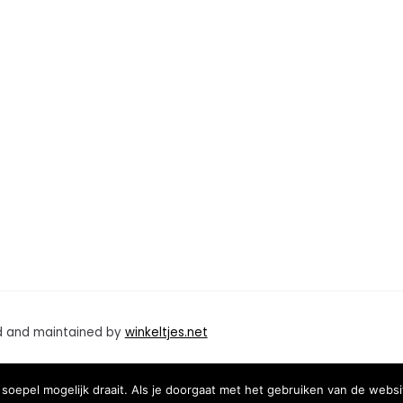
d and maintained by
winkeltjes.net
oepel mogelijk draait. Als je doorgaat met het gebruiken van de websi