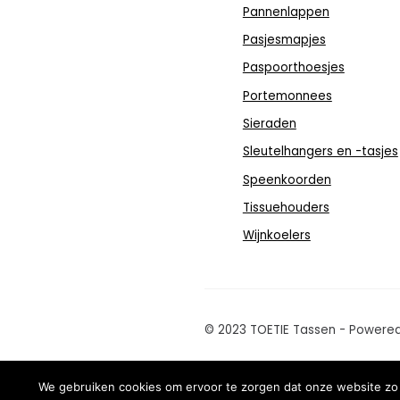
Pannenlappen
Pasjesmapjes
Paspoorthoesjes
Portemonnees
Sieraden
Sleutelhangers en -tasjes
Speenkoorden
Tissuehouders
Wijnkoelers
© 2023 TOETIE Tassen - Powere
We gebruiken cookies om ervoor te zorgen dat onze website zo s