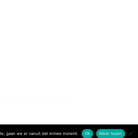
te, gaan we er vanuit dat ermee instemt.
Ok
Meer lezen