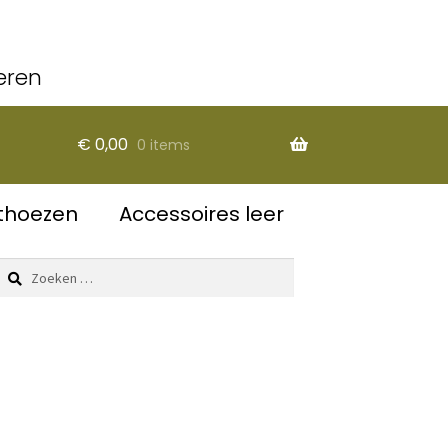
eren
€
0,00
0 items
thoezen
Accessoires leer
Zoeken
naar: