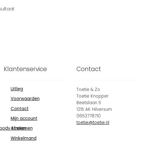
sultaat
Klantenservice
Contact
Uitleg
Toetie & Zo
Toetie Knopper
Voorwaarden
Beetslaan 5
Contact
1215 AK Hilversum
0653778710
Mijn account
toetie@toetie.nl
body tassen
Afrekenen
Winkelmand