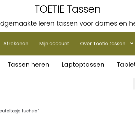
TOETIE Tassen
dgemaakte leren tassen voor dames en h
Afrekenen
Mijn account
Over Toetie tassen
Tassen heren
Laptoptassen
Table
uteltasje fuchsia”