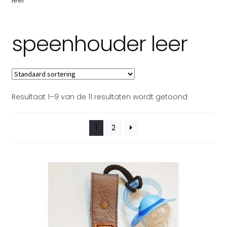
Subme
Over Toetie tassen
uitvou
speenhouder leer
Resultaat 1–9 van de 11 resultaten wordt getoond
1
2