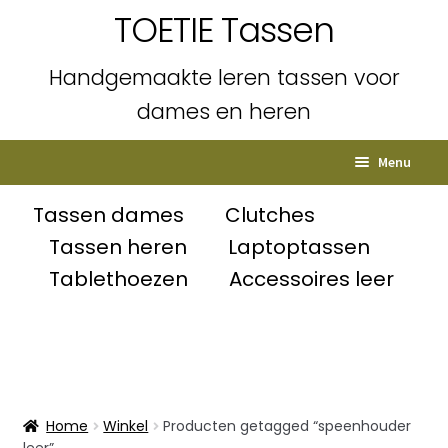
TOETIE Tassen
Handgemaakte leren tassen voor
dames en heren
Ga
Ga
Menu
door
naar
naar
de
Home
Tassen dames
Clutches
navigatie
inhoud
Tassen heren
Laptoptassen
Subme
Shop
Tablethoezen
Accessoires leer
uitvou
Winkelmand
Afrekenen
Mijn account
Home
Winkel
Producten getagged “speenhouder
leer”