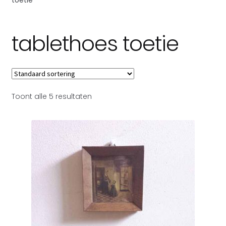
Subme
Over Toetie tassen
uitvou
tablethoes toetie
Toont alle 5 resultaten