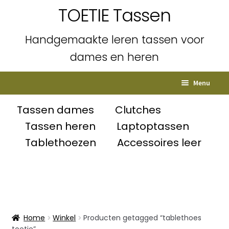
TOETIE Tassen
Handgemaakte leren tassen voor
dames en heren
Ga
Ga
Menu
door
naar
naar
de
Home
Tassen dames
Clutches
navigatie
inhoud
Tassen heren
Laptoptassen
Subme
Shop
Tablethoezen
Accessoires leer
uitvou
Winkelmand
Afrekenen
Mijn account
Home
Winkel
Producten getagged “tablethoes
toetie”