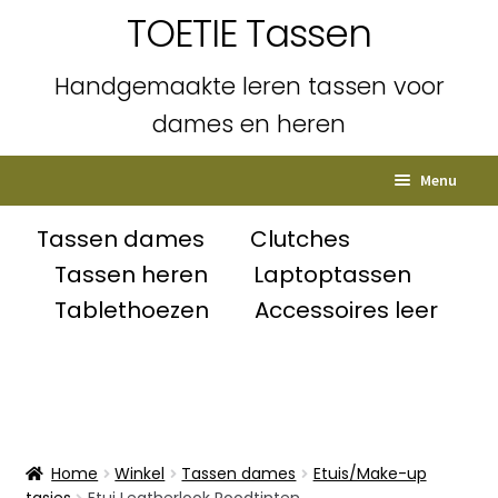
TOETIE Tassen
Handgemaakte leren tassen voor
dames en heren
Ga
Ga
Menu
door
naar
naar
de
Home
Tassen dames
Clutches
navigatie
inhoud
Tassen heren
Laptoptassen
Subme
Shop
Tablethoezen
Accessoires leer
uitvou
Winkelmand
Afrekenen
Mijn account
Home
Winkel
Tassen dames
Etuis/Make-up
tasjes
Etui Leatherlook Roodtinten