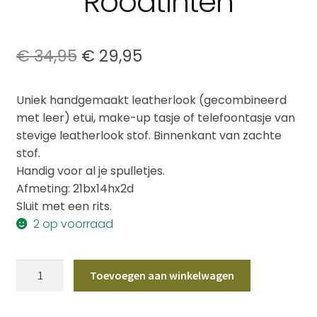
Roodtinten
Oorspronkelijke
Huidige
€
34,95
€
29,95
prijs
prijs
Uniek handgemaakt leatherlook (gecombineerd
was:
is:
met leer) etui, make-up tasje of telefoontasje van
€ 34,95.
€ 29,95.
stevige leatherlook stof. Binnenkant van zachte
stof.
Handig voor al je spulletjes.
Afmeting: 21bx14hx2d
Sluit met een rits.
2 op voorraad
Etui
Toevoegen aan winkelwagen
Leatherlook
Roodtinten