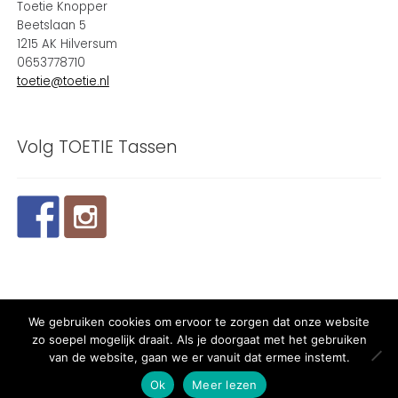
Toetie Knopper
Beetslaan 5
1215 AK Hilversum
0653778710
toetie@toetie.nl
Volg TOETIE Tassen
We gebruiken cookies om ervoor te zorgen dat onze website
© 2024 TOETIE Tassen - Powered and maintained by
winkeltjes
zo soepel mogelijk draait. Als je doorgaat met het gebruiken
van de website, gaan we er vanuit dat ermee instemt.
0
Ok
Meer lezen
Zoeken naar:
Zoeken