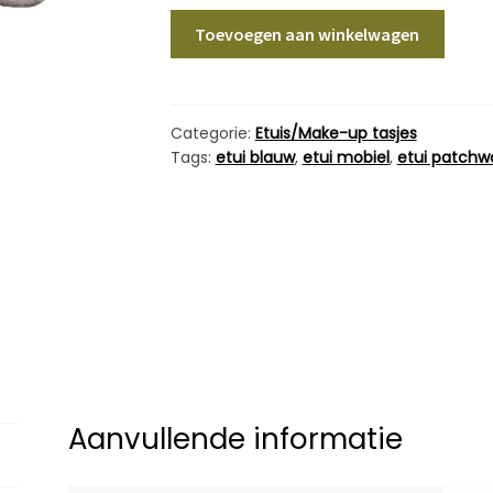
Etui
Toevoegen aan winkelwagen
Leer
Patchwork
Multi
2
Categorie:
Etuis/Make-up tasjes
Tags:
etui blauw
,
etui mobiel
,
etui patchw
aantal
Aanvullende informatie