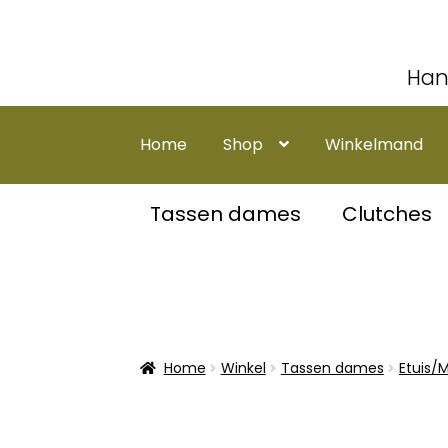
Han
Ga
Ga
door
naar
Home
Shop
Winkelmand
naar
de
navigatie
inhoud
Tassen dames
Clutches
Home
Winkel
Tassen dames
Etuis/