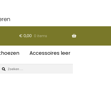
eren
€
0,00
0 items
thoezen
Accessoires leer
Zoeken
naar: