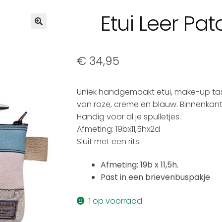
Etui Leer Pat
€
34,95
Uniek handgemaakt etui, make-up tasj
van roze, creme en blauw. Binnenkan
Handig voor al je spulletjes.
Afmeting: 19bx11,5hx2d
Sluit met een rits.
Afmeting: 19b x 11,5h.
Past in een brievenbuspakje
1 op voorraad