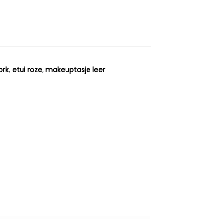
ork
,
etui roze
,
makeuptasje leer