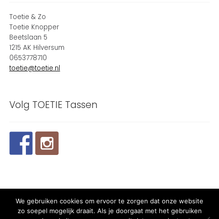
Toetie & Zo
Toetie Knopper
Beetslaan 5
1215 AK Hilversum
0653778710
toetie@toetie.nl
Volg TOETIE Tassen
We gebruiken cookies om ervoor te zorgen dat onze website
© 2024 TOETIE Tassen - Powered and maintained by
winkeltjes
zo soepel mogelijk draait. Als je doorgaat met het gebruiken