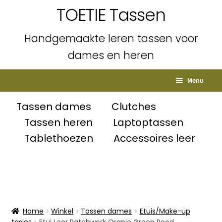
TOETIE Tassen
Handgemaakte leren tassen voor
dames en heren
Ga
Ga
Menu
door
naar
naar
de
Home
Tassen dames
Clutches
navigatie
inhoud
Tassen heren
Laptoptassen
Subme
Shop
Tablethoezen
Accessoires leer
uitvou
Winkelmand
Afrekenen
Mijn account
Home
Winkel
Tassen dames
Etuis/Make-up
tasjes
Etui Leer Patchwork Oranje Groen Rood