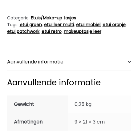
Patchwork
Oranje
Groen
Categorie:
Etuis/Make-up tasjes
Tags:
etui groen
,
etui leer multi
,
etui mobiel
,
etui oranje
,
Rood
etui patchwork
,
etui retro
,
makeuptasje leer
aantal
Aanvullende informatie
Aanvullende informatie
Gewicht
0,25 kg
Afmetingen
9 × 21 × 3 cm