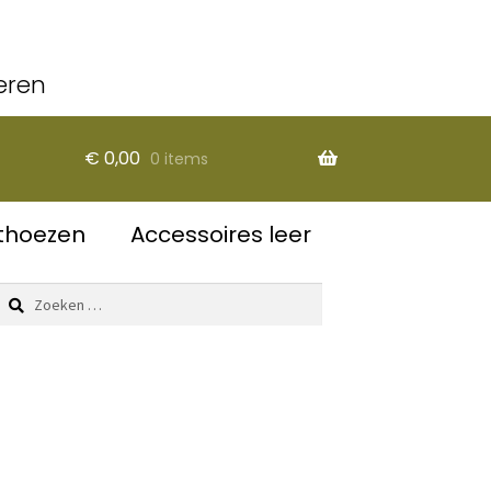
eren
€
0,00
0 items
thoezen
Accessoires leer
Zoeken
naar: