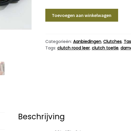
Polstas
Toevoegen aan winkelwagen
/
Clutch
Leer
Rood
Categorieën:
Aanbiedingen
,
Clutches
,
Ta
Tags:
clutch rood leer
,
clutch toetie
,
dame
aantal
Beschrijving