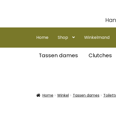
Han
Ga
Ga
door
naar
Home
Shop
Winkelmand
naar
de
navigatie
inhoud
Tassen dames
Clutches
Home
Winkel
Tassen dames
Toilet