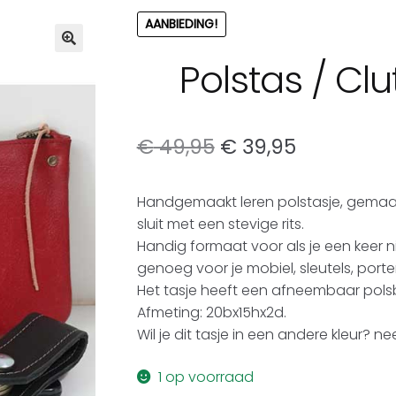
AANBIEDING!
Polstas / Cl
Oorspronkelijke
Huidige
€
49,95
€
39,95
prijs
prijs
Handgemaakt leren polstasje, gemaakt
was:
is:
sluit met een stevige rits.
€ 49,95.
€ 39,95.
Handig formaat voor als je een keer n
genoeg voor je mobiel, sleutels, port
Het tasje heeft een afneembaar pol
Afmeting: 20bx15hx2d.
Wil je dit tasje in een andere kleur?
1 op voorraad