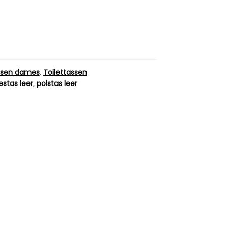
ssen dames
,
Toilettassen
stas leer
,
polstas leer