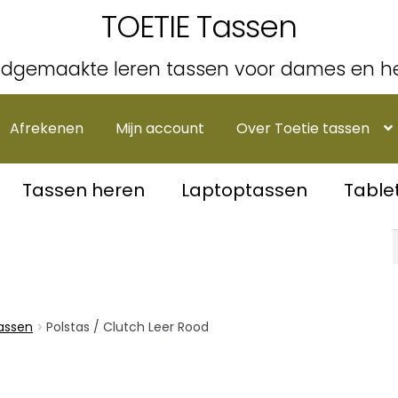
TOETIE Tassen
dgemaakte leren tassen voor dames en h
Afrekenen
Mijn account
Over Toetie tassen
Tassen heren
Laptoptassen
Table
tassen
Polstas / Clutch Leer Rood