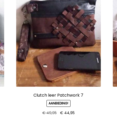
Clutch leer Patchwork 7
AANBIEDING!
Oorspronkelijke
Huidige
€
49,95
€
44,95