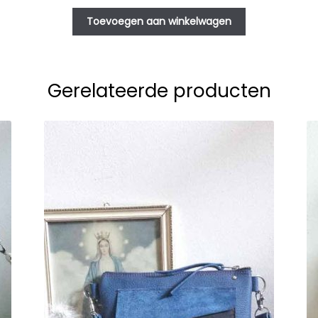
prijs
prijs
was:
is:
Toevoegen aan winkelwagen
€ 49,95.
€ 44,95.
Gerelateerde producten