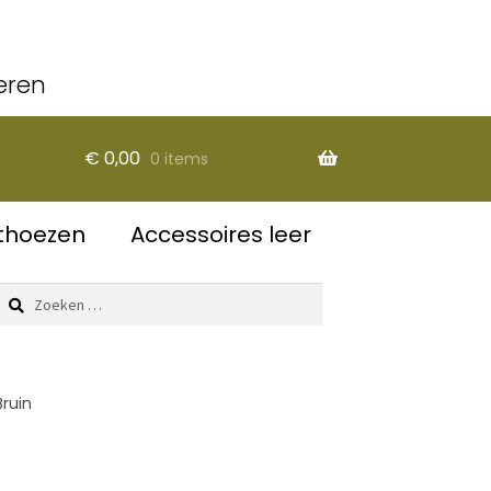
eren
€
0,00
0 items
thoezen
Accessoires leer
Zoeken
naar:
ruin