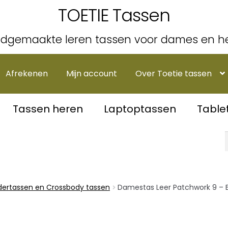
TOETIE Tassen
dgemaakte leren tassen voor dames en h
Afrekenen
Mijn account
Over Toetie tassen
Tassen heren
Laptoptassen
Table
ertassen en Crossbody tassen
Damestas Leer Patchwork 9 – B