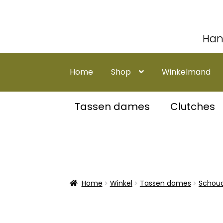
Han
Ga
Ga
door
naar
Home
Shop
Winkelmand
naar
de
navigatie
inhoud
Tassen dames
Clutches
Home
Winkel
Tassen dames
Schoud