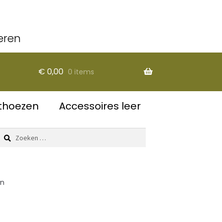
eren
€
0,00
0 items
thoezen
Accessoires leer
Zoeken
naar:
en