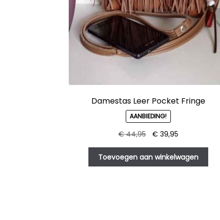
Damestas Leer Pocket Fringe
AANBIEDING!
Oorspronkelijke
Huidige
€
44,95
€
39,95
prijs
prijs
was:
is:
Toevoegen aan winkelwagen
€ 44,95.
€ 39,95.