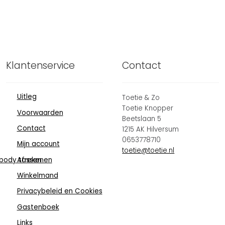
Klantenservice
Contact
Uitleg
Toetie & Zo
Toetie Knopper
Voorwaarden
Beetslaan 5
Contact
1215 AK Hilversum
0653778710
Mijn account
toetie@toetie.nl
body tassen
Afrekenen
Winkelmand
Privacybeleid en Cookies
Gastenboek
Links