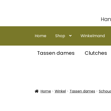
Han
Ga
Ga
door
naar
Home
Shop
Winkelmand
naar
de
navigatie
inhoud
Tassen dames
Clutches
Home
Winkel
Tassen dames
Schoud