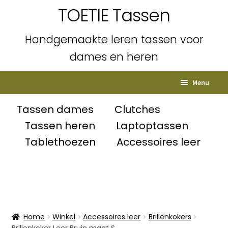
TOETIE Tassen
Handgemaakte leren tassen voor
dames en heren
Ga
Ga
Menu
door
naar
naar
de
Home
Tassen dames
Clutches
navigatie
inhoud
Tassen heren
Laptoptassen
Subme
Shop
Tablethoezen
Accessoires leer
uitvou
Winkelmand
Afrekenen
Mijn account
Home
Winkel
Accessoires leer
Brillenkokers
Brillenkoker Leer Bruin maat S