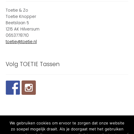
Toetie & Zo
Toetie Knopper
Beetslaan 5
1215 AK Hilversum
0653778710
toetie@toetie.nl
Volg TOETIE Tassen
We gebruiken cookies om ervoor te zorgen dat onze website
© 2024 TOETIE Tassen - Powered and maintained by
winkeltjes
zo soepel mogelijk draait. Als je doorgaat met het gebruiken