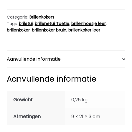
Bruin
maat
S
Categorie:
Brillenkokers
Tags:
briletui
,
brillenetui Toetie
,
brillenhoesje leer
,
aantal
brillenkoker
,
brillenkoker bruin
,
brillenkoker leer
Aanvullende informatie
Aanvullende informatie
Gewicht
0,25 kg
Afmetingen
9 × 21 × 3 cm