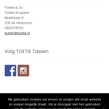
Toetie & Zo
Toetie Knopper
Beetslaan 5
1215 AK Hilversum
0653778710
toetie@toetie.nl
Volg TOETIE Tassen
We gebruiken cookies om ervoor te zorgen dat onze website
© 2026 TOETIE Tassen - Powered and maintained by
winkeltjes
zo soepel mogelijk draait. Als je doorgaat met het gebruiken