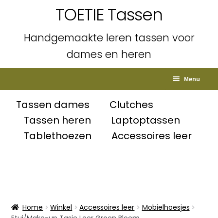
TOETIE Tassen
Handgemaakte leren tassen voor
dames en heren
Ga
Ga
Menu
door
naar
naar
de
Home
Tassen dames
Clutches
navigatie
inhoud
Tassen heren
Laptoptassen
Subme
Shop
Tablethoezen
Accessoires leer
uitvou
Winkelmand
Afrekenen
Mijn account
Home
Winkel
Accessoires leer
Mobielhoesjes
Etui/Make-up Tasje Leer Groen Bloem