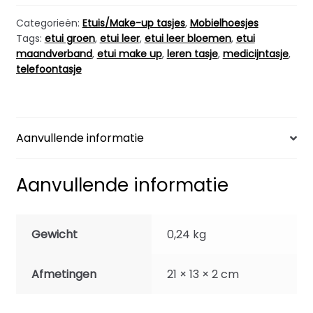
Leer
Groen
Categorieën:
Etuis/Make-up tasjes
,
Mobielhoesjes
Tags:
etui groen
,
etui leer
,
etui leer bloemen
,
etui
Bloem
maandverband
,
etui make up
,
leren tasje
,
medicijntasje
,
aantal
telefoontasje
Aanvullende informatie
Aanvullende informatie
Gewicht
0,24 kg
Afmetingen
21 × 13 × 2 cm