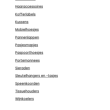
Haaraccessoires
Kofferlabels
Kussens
Mobielhoesjes
Pannenlappen
Pasjesmapjes
Paspoorthoesjes
Portemonnees
Sieraden
Sleutelhangers en -tasjes
Speenkoorden
Tissuehouders
Wijnkoelers