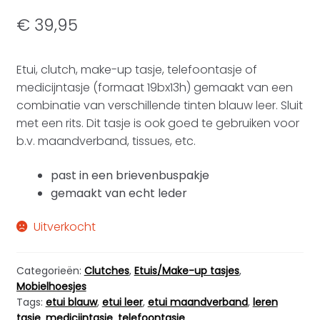
€
39,95
Etui, clutch, make-up tasje, telefoontasje of
medicijntasje (formaat 19bx13h) gemaakt van een
combinatie van verschillende tinten blauw leer. Sluit
met een rits. Dit tasje is ook goed te gebruiken voor
b.v. maandverband, tissues, etc.
past in een brievenbuspakje
gemaakt van echt leder
Uitverkocht
Categorieën:
Clutches
,
Etuis/Make-up tasjes
,
Mobielhoesjes
Tags:
etui blauw
,
etui leer
,
etui maandverband
,
leren
tasje
,
medicijntasje
,
telefoontasje