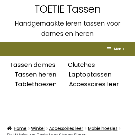
TOETIE Tassen
Handgemaakte leren tassen voor
dames en heren
Ga
Ga
Menu
door
naar
naar
de
Home
Tassen dames
Clutches
navigatie
inhoud
Tassen heren
Laptoptassen
Subme
Shop
Tablethoezen
Accessoires leer
uitvou
Winkelmand
Afrekenen
Mijn account
Home
Winkel
Accessoires leer
Mobielhoesjes
Etui/Make-up Tasje Leer Streep Blauw