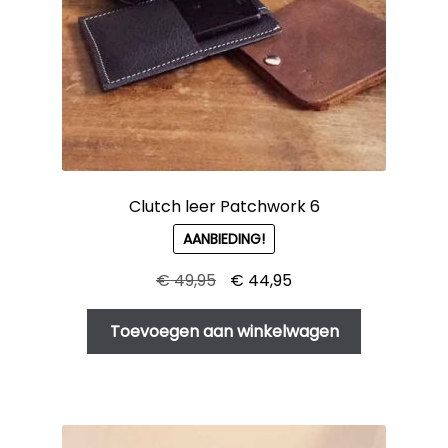
Clutch leer Patchwork 6
AANBIEDING!
Oorspronkelijke
Huidige
€
49,95
€
44,95
prijs
prijs
was:
is:
Toevoegen aan winkelwagen
€ 49,95.
€ 44,95.