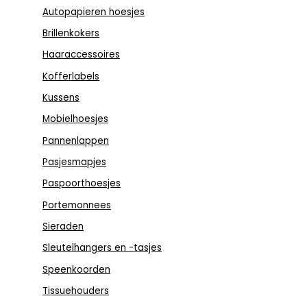
Autopapieren hoesjes
Brillenkokers
Haaraccessoires
Kofferlabels
Kussens
Mobielhoesjes
Pannenlappen
Pasjesmapjes
Paspoorthoesjes
Portemonnees
Sieraden
Sleutelhangers en -tasjes
Speenkoorden
Tissuehouders