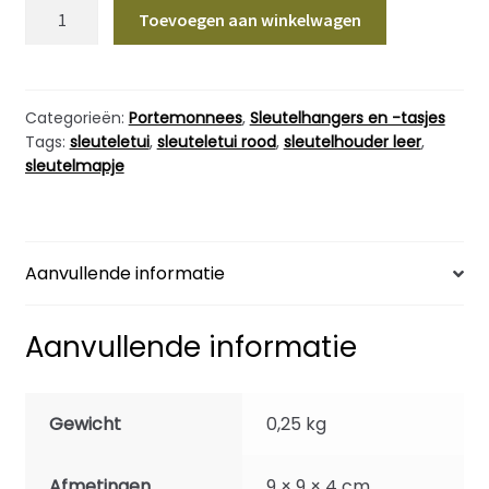
Sleutelmapje
Toevoegen aan winkelwagen
Leer
Rood
Knijp
met
Categorieën:
Portemonnees
,
Sleutelhangers en -tasjes
Tags:
sleuteletui
,
sleuteletui rood
,
sleutelhouder leer
,
sleutelring
sleutelmapje
aantal
Aanvullende informatie
Aanvullende informatie
Gewicht
0,25 kg
Afmetingen
9 × 9 × 4 cm