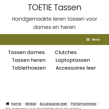
TOETIE Tassen
Handgemaakte leren tassen voor
dames en heren
Ga
Ga
Menu
door
naar
naar
de
Home
Tassen dames
Clutches
navigatie
inhoud
Tassen heren
Laptoptassen
Subme
Shop
Tablethoezen
Accessoires leer
uitvou
Winkelmand
Afrekenen
Mijn account
Home
Winkel
Accessoires leer
Portemonnees
Sleutelmapje Leer Rood Knijp met sleutelring