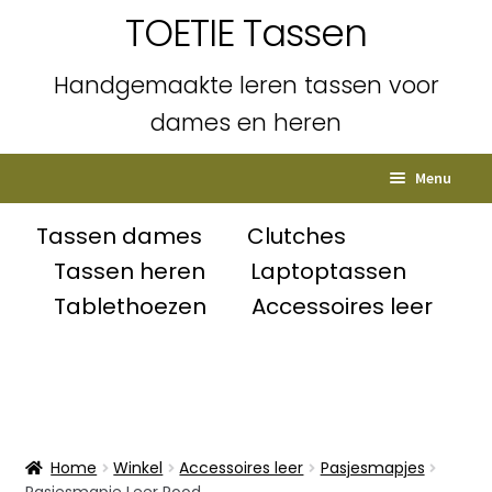
TOETIE Tassen
Handgemaakte leren tassen voor
dames en heren
Ga
Ga
Menu
door
naar
naar
de
Home
Tassen dames
Clutches
navigatie
inhoud
Tassen heren
Laptoptassen
Subme
Shop
Tablethoezen
Accessoires leer
uitvou
Winkelmand
Afrekenen
Mijn account
Home
Winkel
Accessoires leer
Pasjesmapjes
Pasjesmapje Leer Rood