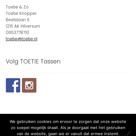
Toetie & Zo
Toetie Knopper
Beetslaan 5
1215 AK Hilversum
0653778710
toetie@toetie.nl
Volg TOETIE Tassen
We gebruiken cookies om ervoor te zorgen dat onze website
© 2019 TOETIE Tassen - Powered and maintained by
winkeltjes.
zo soepel mogelijk draait. Als je doorgaat met het gebruiken
van de website, gaan we er vanuit dat ermee instemt.