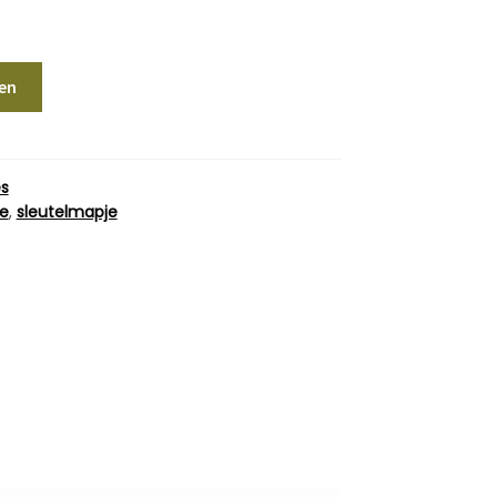
en
s
je
,
sleutelmapje