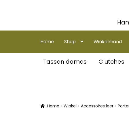
Han
Ga
Ga
door
naar
Home
Shop
Winkelmand
naar
de
navigatie
inhoud
Tassen dames
Clutches
Home
Winkel
Accessoires leer
Port