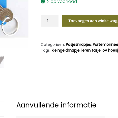
2 op voorraad
Sleutelmapje
Toevoegen aan winkelwag
Bruin
aantal
Categorieën:
Pasjesmapjes
,
Portemonnee
Tags:
kleingeldmapje
,
leren tasje
,
ov hoes
Aanvullende informatie