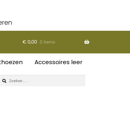
eren
€
0,00
0 items
thoezen
Accessoires leer
Zoeken
naar: