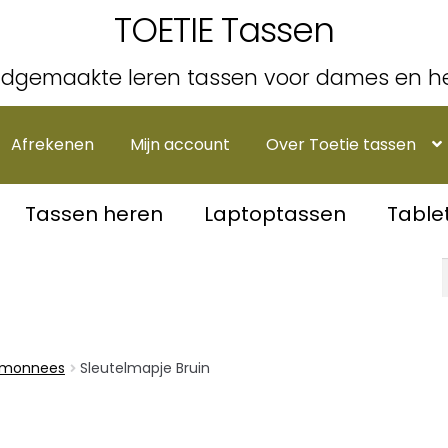
TOETIE Tassen
dgemaakte leren tassen voor dames en h
Afrekenen
Mijn account
Over Toetie tassen
Tassen heren
Laptoptassen
Table
emonnees
Sleutelmapje Bruin