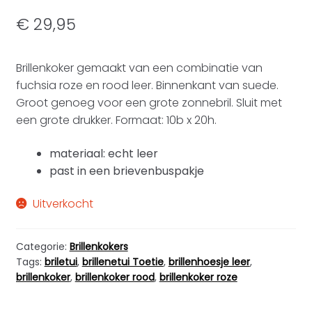
€
29,95
Brillenkoker gemaakt van een combinatie van
fuchsia roze en rood leer. Binnenkant van suede.
Groot genoeg voor een grote zonnebril. Sluit met
een grote drukker. Formaat: 10b x 20h.
materiaal: echt leer
past in een brievenbuspakje
Uitverkocht
Categorie:
Brillenkokers
Tags:
briletui
,
brillenetui Toetie
,
brillenhoesje leer
,
brillenkoker
,
brillenkoker rood
,
brillenkoker roze