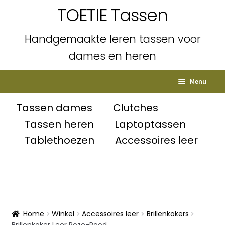
TOETIE Tassen
Handgemaakte leren tassen voor
dames en heren
Ga
Ga
Menu
door
naar
naar
de
Home
Tassen dames
Clutches
navigatie
inhoud
Tassen heren
Laptoptassen
Subme
Shop
Tablethoezen
Accessoires leer
uitvou
Winkelmand
Afrekenen
Mijn account
Home
Winkel
Accessoires leer
Brillenkokers
Brillenkoker Leer Roze-Rood